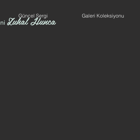
Güncel Sergi
Galeri Koleksiyonu
Zuhal Hunca
ni
IMG_3640